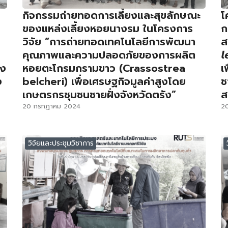
กิจกรรมถ่ายทอดการเลี้ยงและสุขลักษณะ
โ
ของแหล่งเลี้ยงหอยนางรม ในโครงการ
ก
วิจัย “การถ่ายทอดเทคโนโลยีการพัฒนา
ส
คุณภาพและความปลอดภัยของการผลิต

ยง
หอยตะโกรมกรามขาว (Crassostrea
เ
ง
belcheri) เพื่อเศรษฐกิจมูลค่าสูงโดย
ช
เกษตรกรชุมชนชายฝั่งจังหวัดตรัง”
ส
20 กรกฎาคม 2024
2
วิจัยและประชุมวิชาการ