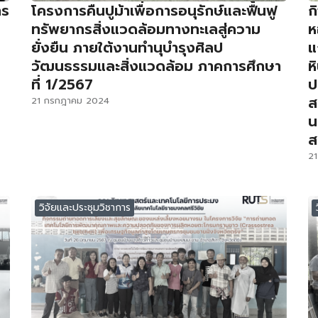
าร
โครงการคืนปูม้าเพื่อการอนุรักษ์และฟื้นฟู
ก
ทรัพยากรสิ่งแวดล้อมทางทะเลสู่ความ
ห
ยั่งยืน ภายใต้งานทำนุบำรุงศิลป
แ
วัฒนธรรมและสิ่งแวดล้อม ภาคการศึกษา
ห
ที่ 1/2567
ป
ส
21 กรกฎาคม 2024
น
ส
2
วิจัยและประชุมวิชาการ