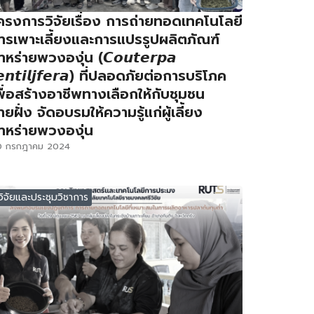
ครงการวิจัยเรื่อง การถ่ายทอดเทคโนโลยี
ารเพาะเลี้ยงและการแปรรูปผลิตภัณฑ์
าหร่ายพวงองุ่น (𝘾𝙤𝙪𝙩𝙚𝙧𝙥𝙖
𝙚𝙣𝙩𝙞𝙡𝙟𝙛𝙚𝙧𝙖) ที่ปลอดภัยต่อการบริโภค
พื่อสร้างอาชีพทางเลือกให้กับชุมชน
ายฝั่ง จัดอบรมให้ความรู้แก่ผู้เลี้ยง
าหร่ายพวงองุ่น
0 กรกฎาคม 2024
วิจัยและประชุมวิชาการ