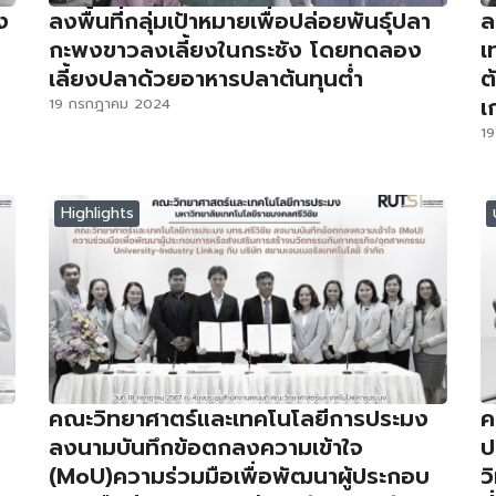
ง
ลงพื้นที่กลุ่มเป้าหมายเพื่อปล่อยพันธุ์ปลา
ล
กะพงขาวลงเลี้ยงในกระชัง โดยทดลอง
เ
เลี้ยงปลาด้วยอาหารปลาต้นทุนต่ำ
ต
เ
19 กรกฎาคม 2024
1
Highlights
คณะวิทยาศาตร์และเทคโนโลยีการประมง
ค
ลงนามบันทึกข้อตกลงความเข้าใจ
ป
(MoU)ความร่วมมือเพื่อพัฒนาผู้ประกอบ
ว