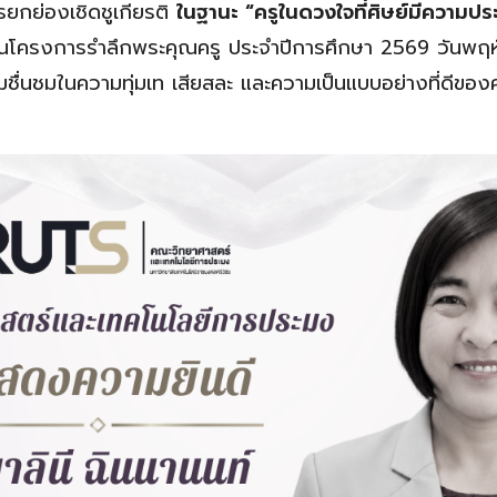
รยกย่องเชิดชูเกียรติ
ในฐานะ “ครูในดวงใจที่ศิษย์มีความปร
ในโครงการรำลึกพระคุณครู ประจำปีการศึกษา 2569 วันพฤห
่นชมในความทุ่มเท เสียสละ และความเป็นแบบอย่างที่ดีของคร