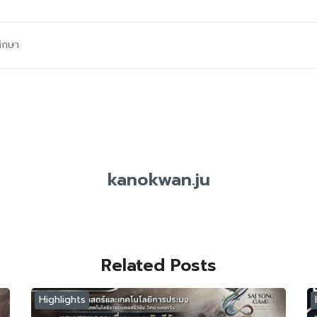
ศึกษา
kanokwan.ju
Related Posts
Highlights