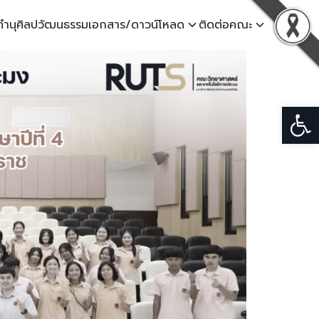
ทำนุศิลปวัฒนธรรม
เอกสาร/ดาวน์โหลด
ติดต่อคณะ
Open