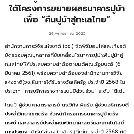
ใต้โครงการขยายผลธนาคารปูม้า
เพื่อ “คืนปูม้าสู่ทะเลไทย”
29 พฤศจิกายน 2025
สำนักงานการวิจัยแห่งชาติ (วช.) จัดพิธีมอบโล่และเกียรติ
บัตรขอบคุณบุคลากรที่ขับเคลื่อน“ธนาคารปูม้า:คืนปูม้าสู่
ทะเลไทย”ให้ประสบความสำเร็จตามมติคณะรัฐมนตรี (6
มีนาคม 2561) พร้อมความสำเร็จของสำนักงานการวิจัย
แห่งชาติ(วช.)ในการได้รับรางวัลเลิศรัฐ ประจำปี 2568 ใน
ประเภท “การบริหารราชการแบบมีส่วนร่วม” ระดับ “ดีเด่น
โดยมี
ผู้ช่วยศาสตราจารย์ ดร.วิกิจ ผินรับ ผู้ช่วยอธิการบดี
ประจำวิทยาเขตตรัง หัวหน้าโครงการธนาคารปูม้าตรัง
กระบี่ และอาจารย์ประจำคณะวิทยาศาสตร์และเทคโนโลยี
การประมง
เข้ารับโล่รางวัลเลิศรัฐดีเด่นประจำปี 2568 ผู้มี