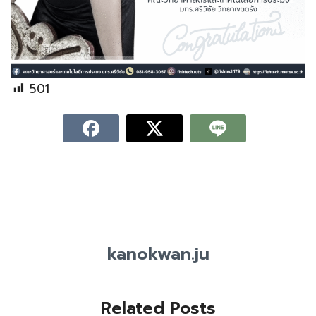
501
kanokwan.ju
Related Posts