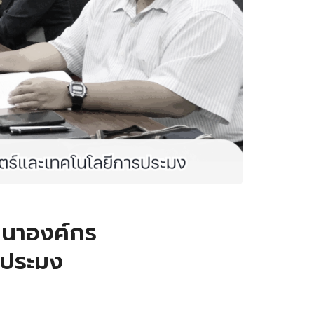
ฒนาองค์กร
รประมง