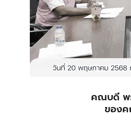
คณบดี พร
ของคณ