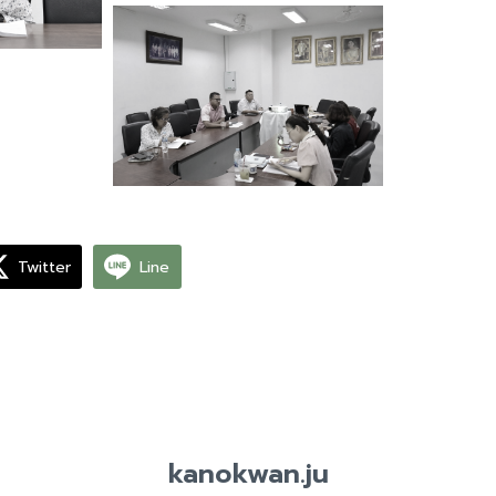
Twitter
Line
kanokwan.ju