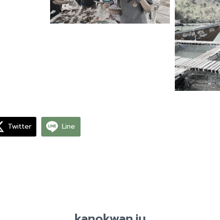
Twitter
Line
kanokwan.ju