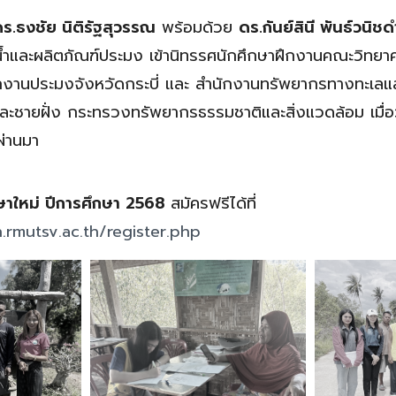
.ธงชัย นิติรัฐสุวรรณ
พร้อมด้วย
ดร.กันย์สินี พันธ์วนิช
์น้ำและผลิตภัณฑ์ประมง เข้านิทรรศนักศึกษาฝึกงานคณะวิทยา
านประมงจังหวัดกระบี่ และ สำนักงานทรัพยากรทางทะเลและ
ะชายฝั่ง กระทรวงทรัพยากรธรรมชาติและสิ่งแวดล้อม เมื่อวั
ผ่านมา
กษาใหม่ ปีการศึกษา 2568
สมัครฟรีได้ที่
.rmutsv.ac.th/register.php