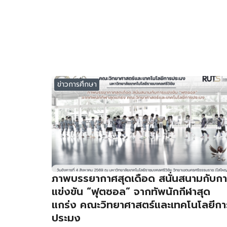
ข่าวการศึกษา
ภาพบรรยากาศสุดเดือด สนั่นสนามกับก
แข่งขัน “ฟุตซอล” จากทัพนักกีฬาสุด
แกร่ง คณะวิทยาศาสตร์และเทคโนโลยีกา
ประมง