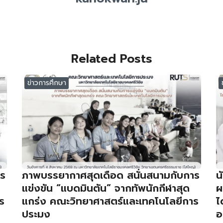
Related Posts
ข่าวการศึกษา
าร
ภาพบรรยากาศสุดเดือด สนั่นสนามกับการ
น
แข่งขัน “แบดมินตัน” จากทัพนักกีฬาสุด
ผ
ร
แกร่ง คณะวิทยาศาสตร์และเทคโนโลยีการ
ไ
ประมง
อ