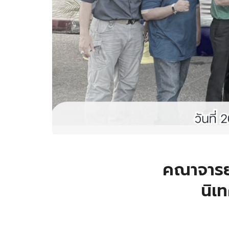
คณาจารย
นิเ