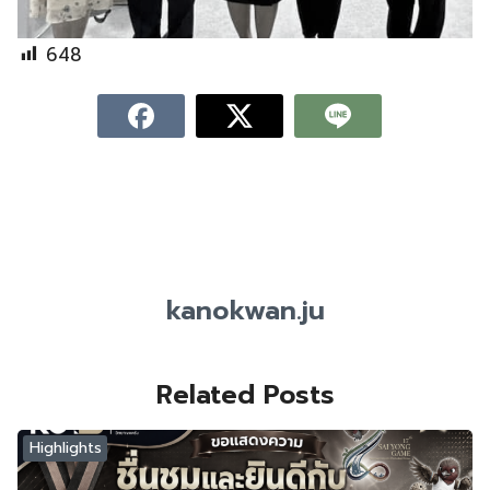
648
kanokwan.ju
Related Posts
Highlights