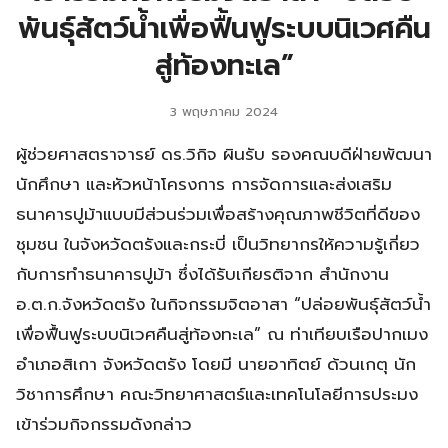
พันธุ์สัตว์น้ำเพื่อฟื้นฟูระบบนิเวศคืน
สู่ท้องทะเล”
3 พฤษภาคม 2024
ผู้ช่วยศาสตราจารย์ ดร.วิกิจ ผินรับ รองคณบดีฝ่ายพัฒนา
นักศึกษา และหัวหน้าโครงการ การจัดการและส่งเสริม
ธนาคารปูม้าแบบมีส่วนร่วมเพื่อสร้างคุณภาพชีวิตที่ดีของ
ชุมชน ในจังหวัดตรังและกระบี่ เป็นวิทยากรให้ความรู้เกี่ยว
กับการทำธนาคารปูม้า ซึ่งได้รับเกียรติจาก สำนักงาน
อ.ต.ก.จังหวัดตรัง ในกิจกรรมจิตอาสา “ปล่อยพันธุ์สัตว์น้ำ
เพื่อฟื้นฟูระบบนิเวศคืนสู่ท้องทะเล” ณ ท่าเทียบเรือปากเมง
อำเภอสิเกา จังหวัดตรัง โดยมี นายอาทิตย์ ด้วนเกตุ นัก
วิชาการศึกษา คณะวิทยาศาสตร์และเทคโนโลยีการประมง
เข้าร่วมกิจกรรมดังกล่าว