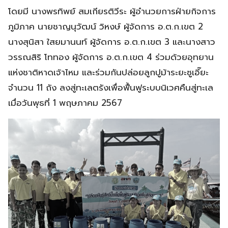
โดยมี นางพรทิพย์ สมเกียรติวีระ ผู้อำนวยการฝ่ายกิจการ
ภูมิภาค นายชาญนุวัฒน์ วิหงษ์ ผู้จัดการ อ.ต.ก.เขต 2
นางสุนิสา ใสยมานนท์ ผู้จัดการ อ.ต.ก.เขต 3 และนางสาว
วรรณสิริ โททอง ผู้จัดการ อ.ต.ก.เขต 4 ร่วมด้วยอุทยาน
แห่งชาติหาดเจ้าไหม และร่วมกันปล่อยลูกปูม้าระยะซูเอี๊ยะ
จำนวน 11 ถัง ลงสู่ทะเลตรังเพื่อฟื้นฟูระบบนิเวศคืนสู่ทะเล
เมื่อวันพุธที่ 1 พฤษภาคม 2567