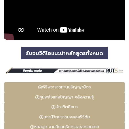
รับชมวีดีโอแนะนำหลักสูตรทั้งหมด
พิธีพระราชทานปริญญาบัตร
ภูมิพลังแห่งปัญญา คลังความรู้
บัณฑิตศึกษา
สถานีวิทยุราชมงคลศรีวิชัย
หอสมุด งานวิทยบริการและสารสนเทศ