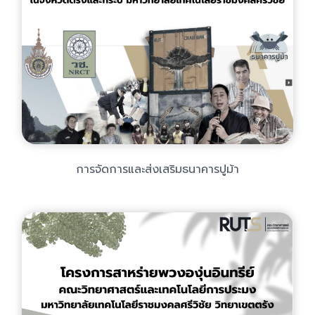
การจัดการและส่งเสริมธนาคารปูม้า