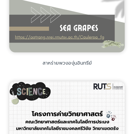
สาหร่ายพวงองุ่นอินทรีย์